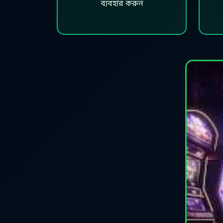
ব্যবহার করুন