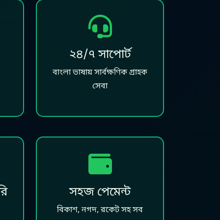
২৪/৭ সাপোর্ট
বাংলা ভাষায় সার্বক্ষণিক গ্রাহক
সেবা
রি
সহজ পেমেন্ট
বিকাশ, নগদ, রকেট সহ সব