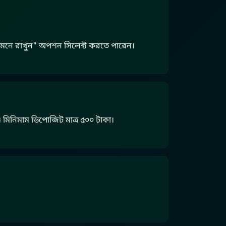
 মনে রাখুন" অপশন সিলেক্ট করতে পারেন।
 মিনিমাম ডিপোজিট মাত্র ৫০০ টাকা।