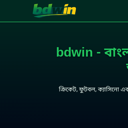
bdwin - বাংল
ক্রিকেট, ফুটবল, ক্যাসিনো