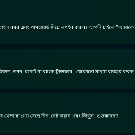
াইল নম্বর এবং পাসওয়ার্ড দিয়ে লগইন করুন। আপনি চাইলে "আমাকে
াশ, নগদ, রকেট বা ব্যাংক ট্রান্সফার - যেকোনো মাধ্যম ব্যবহার করুন।
র খেলা বা গেম বেছে নিন, বেট করুন এবং জিতুন। শুভকামনা!