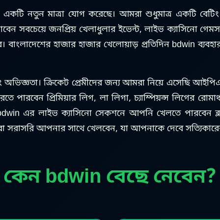
একটি নতুন মাত্রা যোগ করেছে। আমরা শুধুমাত্র একটি বে
পনি পাবেন সবচেয়ে জনপ্রিয় খেলাধুলার ইভেন্ট, লাইভ ক্যাসিনো
বান্ধব। বাংলাদেশের হাজার হাজার খেলোয়াড় প্রতিদিন bdwin ব্যব
অভিজ্ঞতা। ক্রিকেট প্রেমীদের জন্য আমরা নিয়ে এসেছি আইপিএল,
পারবেন প্রিমিয়ার লিগ, লা লিগা, চ্যাম্পিয়ন্স লিগের রোমাঞ
। bdwin এর লাইভ ক্যাসিনো সেকশনে আপনি খেলতে পারবেন ব্
া সরাসরি আপনার সাথে খেলবেন, যা আপনাকে দেবে সত্যিকারের
কেন bdwin বেছে নেবেন?