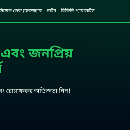
সিঙ্গেল ডেক ব্ল্যাকজ্যাক
নাইন
বিকিনি প্যারাডাইস
 এবং জনপ্রিয়
ম
ং রোমাঞ্চকর অভিজ্ঞতা নিন!