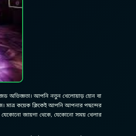
মাইজড অভিজ্ঞতা। আপনি নতুন খেলোয়াড় হোন বা
হজ। মাত্র কয়েক ক্লিকেই আপনি আপনার পছন্দের
া - যেকোনো জায়গা থেকে, যেকোনো সময় খেলার