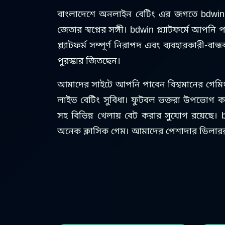
বাংলাদেশে অনলাইন বেটিং এর জগতে bdwin 
জেতার স্বপ্নের সঙ্গী। bdwin প্ল্যাটফর্মে আ
প্ল্যাটফর্ম সম্পূর্ণ নিরাপদ এবং ব্যবহারকারী-
পুরস্কার জিতছেন।
আমাদের সাইটে আপনি পাবেন বিশ্বমানের গেমিং 
লাইভ বেটিং সুবিধা। ফুটবল ভক্তরা উপভোগ করতে 
সহ বিভিন্ন খেলায় বেট করার সুযোগ রয়েছে
অনেক ক্লাসিক গেম। আমাদের পেশাদার ডিলারর