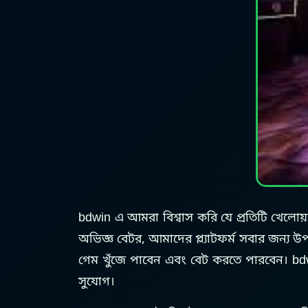
bdwin এ আমরা বিশ্বাস করি যে প্রতিটি খেলোয
অভিজ্ঞ বেটর, আমাদের প্ল্যাটফর্ম সবার জন্য
গেম খুঁজে পাবেন এবং বেট করতে পারবেন। bdw
সুযোগ।