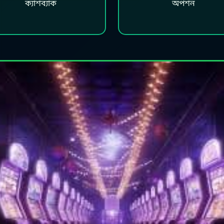
ক্যাশব্যাক
অপশন